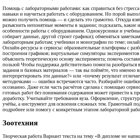
Помощь с лабораторными работами: как справиться без стресса
навыки и научиться работать с оборудованием. Но порой выполн
можно получить помощь — и сделать это грамотно. Откуда вз
разъяснить непонятные моменты в задании; подсказать, какие 
особенности работы с оборудованием. Однокурсники и учебные
собирает данные, другой строит графики); обменяться заметка
лабораторным работам; учебники и монографии по теме; онлай
Онлайн‑ресурсы и сервисы: образовательные платформы с разбо
построения графиков; виртуальные симуляторы экспериментов
объяснить теоретическую основу эксперимента; помочь состав
пользой Чтобы поддержка действительно помогла разобраться в 
задания и базовых материалов — так вы поймёте, что именно 
интерпретировать эти данные?» или «почему результат отличает
методичками — ошибки встречаются часто. Разбирайте ошибки.
осознанно. Даже если часть расчётов сделана с помощью серви
готовых работ без понимания содержания может привести к пр
доработку. Учитывайте требования вуза. Оформление, структур
учёбы, а инструмент для освоения сложных тем. Грамотный подх
подробнее или помогу с конкретным этапом лабораторной раб
Зоотехния
Творческая работа Вариант текста на тему «В дипломе не напи