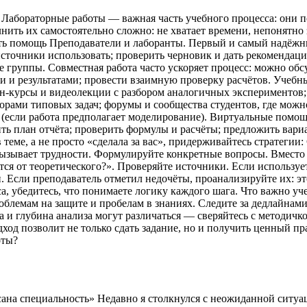
 Лабораторные работы — важная часть учебного процесса: они п
ить их самостоятельно сложно: не хватает времени, непонятно за
ять помощь Преподаватели и лаборанты. Первый и самый надёжн
источники использовать; проверить черновик и дать рекомендац
 группы. Совместная работа часто ускоряет процесс: можно обс
ми и результатами; провести взаимную проверку расчётов. Учеб
н‑курсы и видеолекции с разбором аналогичных экспериментов; 
рами типовых задач; форумы и сообщества студентов, где можно
 (если работа предполагает моделирование). Виртуальные пом
ить план отчёта; проверить формулы и расчёты; предложить вар
теме, а не просто «сделала за вас», придерживайтесь стратегии:
вызывает трудности. Формулируйте конкретные вопросы. Вместо 
ся от теоретического?». Проверяйте источники. Если использует
 Если преподаватель отметил недочёты, проанализируйте их: эт
са, убедитесь, что понимаете логику каждого шага. Что важно у
облемам на защите и пробелам в знаниях. Следите за дедлайнам
а и глубина анализа могут различаться — сверяйтесь с методич
од позволит не только сдать задание, но и получить ценный пра
оты?
сана специальность» Недавно я столкнулся с неожиданной ситуа