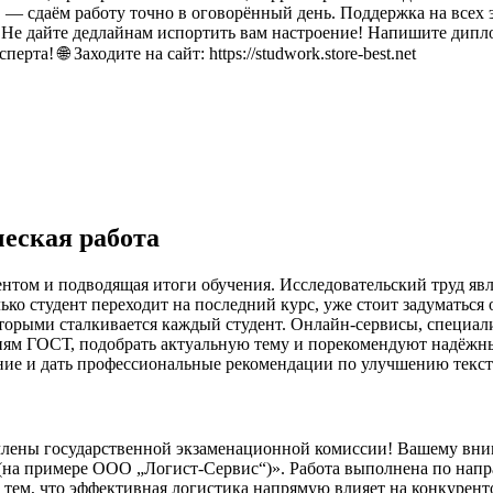
— сдаём работу точно в оговорённый день. Поддержка на всех э
Не дайте дедлайнам испортить вам настроение! Напишите диплом
а! 🌐 Заходите на сайт: https://studwork.store-best.net
еская работа
ентом и подводящая итоги обучения. Исследовательский труд яв
о студент переходит на последний курс, уже стоит задуматься о
 которыми сталкивается каждый студент. Онлайн-сервисы, специ
иям ГОСТ, подобрать актуальную тему и порекомендуют надёжны
ние и дать профессиональные рекомендации по улучшению текст
члены государственной экзаменационной комиссии! Вашему вни
 (на примере ООО „Логист‑Сервис“)». Работа выполнена по на
тем, что эффективная логистика напрямую влияет на конкурент