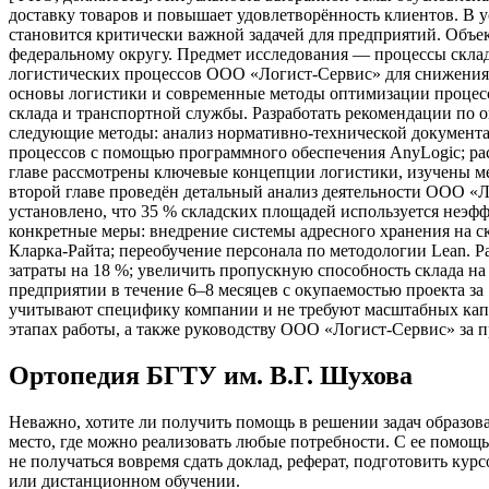
доставку товаров и повышает удовлетворённость клиентов. В 
становится критически важной задачей для предприятий. Объ
федеральному округу. Предмет исследования — процессы склад
логистических процессов ООО «Логист‑Сервис» для снижения 
основы логистики и современные методы оптимизации процесс
склада и транспортной службы. Разработать рекомендации по 
следующие методы: анализ нормативно‑технической документа
процессов с помощью программного обеспечения AnyLogic; рас
главе рассмотрены ключевые концепции логистики, изучены ме
второй главе проведён детальный анализ деятельности ООО «Лог
установлено, что 35 % складских площадей используется неэф
конкретные меры: внедрение системы адресного хранения на 
Кларка‑Райта; переобучение персонала по методологии Lean. Ра
затраты на 18 %; увеличить пропускную способность склада на
предприятии в течение 6–8 месяцев с окупаемостью проекта за
учитывают специфику компании и не требуют масштабных кап
этапах работы, а также руководству ООО «Логист‑Сервис» за п
Ортопедия БГТУ им. В.Г. Шухова
Неважно, хотите ли получить помощь в решении задач образов
место, где можно реализовать любые потребности. С ее помощь
не получаться вовремя сдать доклад, реферат, подготовить кур
или дистанционном обучении.