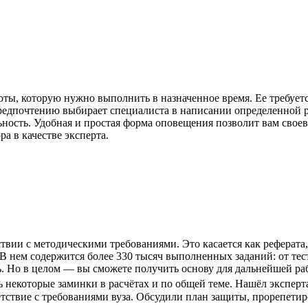
оты, которую нужно выполнить в назначенное время. Ее требуется
редпочтению выбирает специалиста в написании определенной ра
ьность. Удобная и простая форма оповещения позволит вам своев
а в качестве эксперта.
вии с методическими требованиями. Это касается как реферата,
 В нем содержится более 330 тысяч выполненных заданий: от тес
ь. Но в целом — вы сможете получить основу для дальнейшей ра
екоторые заминки в расчётах и по общей теме. Нашёл эксперта на
тствие с требованиями вуза. Обсудили план защиты, прорепетиро