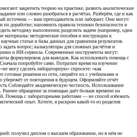
омогают закрепить теорию на практике, развить аналитические
дание или сложно разобраться в расчётах. Разберём, где и как
ый источник — ваш преподаватель или лаборант. Они могут:
ии по доработке; напомнить правила техники безопасности и
удить методику выполнения; разделить задачи (например, один
ные материалы: методические пособия и инструкции к
научные статьи и базы данных для сравнения результатов.
 задать вопрос; калькуляторы для сложных расчётов и
ощники и ИИ‑сервисы. Современные инструменты могут:
ианты формулировок для выводов. Как использовать помощь с
 Сначала попробуйте сами. Потратьте время на изучение
«не могу сделать лабораторную» спросите: «как
е готовые решения из сети, сверяйте их с учебниками и
о убережёт от повторения в будущем. Оформляйте отчёт
честь Соблюдайте академическую честность. Использование
и. Раннее обращение за помощью даёт больше времени на
кой. Помощь с лабораторными работами — не способ избежать
ктический опыт. Хотите, я раскрою какой‑то из разделов
цией: получил диплом о высшем образовании, но в нём не