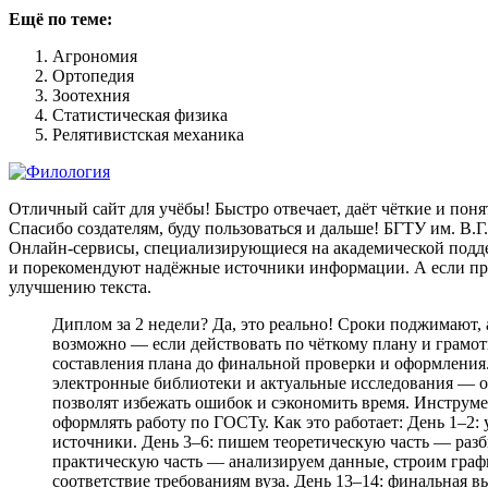
Ещё по теме:
Агрономия
Ортопедия
Зоотехния
Статистическая физика
Релятивистская механика
Отличный сайт для учёбы! Быстро отвечает, даёт чёткие и пон
Спасибо создателям, буду пользоваться и дальше! БГТУ им. В.Г
Онлайн-сервисы, специализирующиеся на академической подде
и порекомендуют надёжные источники информации. А если про
улучшению текста.
Диплом за 2 недели? Да, это реально! Сроки поджимают, 
возможно — если действовать по чёткому плану и грамотн
составления плана до финальной проверки и оформления
электронные библиотеки и актуальные исследования — о
позволят избежать ошибок и сэкономить время. Инструм
оформлять работу по ГОСТу. Как это работает: День 1–2
источники. День 3–6: пишем теоретическую часть — разб
практическую часть — анализируем данные, строим граф
соответствие требованиям вуза. День 13–14: финальная в