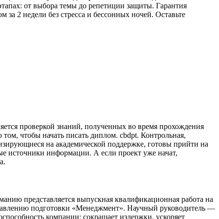
тапах: от выбора темы до репетиции защиты. Гарантия
 за 2 недели без стресса и бессонных ночей. Оставьте
ляется проверкой знаний, полученных во время прохождения
 том, чтобы начать писать диплом. cbdpt. Контрольная,
ализирующиеся на академической поддержке, готовы прийти на
е источники информации. А если проект уже начат,
а.
манию представляется выпускная квалификационная работа на
правлению подготовки «Менеджмент». Научный руководитель —
оспособность компании: сокращает издержки, ускоряет