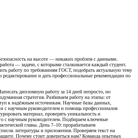
 Безопасность на высоте — никаких проблем с данными.
 работа — задачи, с которыми сталкивается каждый студент.
ить работу по требованиям ГОСТ, подобрать актуальную тему
и редактирование и дать профессиональные рекомендации по
Написать дипломную работу за 14 дней непросто, но
думанная стратегия. Разбиваем работу на этапы: от
ступ к надёжным источникам. Научные базы данных,
ции с научным руководителем и помощь профессионалов
урировать материал, проверять уникальность и
 его с научным руководителем. Подбираем ключевые
актической главы. День 7–10: прорабатываем
список литературы и приложения. Проверяем текст на
к защите. Почему стоит довериться нам? Команда опытных