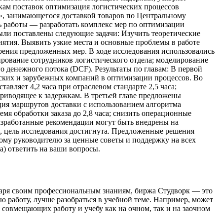
окам поставок оптимизация логистических процессов
», занимающегося доставкой товаров по Центральному
ь работы — разработать комплекс мер по оптимизации
ыли поставлены следующие задачи: Изучить теоретические
тия. Выявить узкие места и основные проблемы в работе
рения предложенных мер. В ходе исследования использовались
рование сотрудников логистического отдела; моделирование
 денежного потока (DCF). Результаты по главам: В первой
йских и зарубежных компаний в оптимизации процессов. Во
авляет 4,2 часа при отраслевом стандарте 2,5 часа;
риводящее к задержкам. В третьей главе предложены
ция маршрутов доставки с использованием алгоритма
емя обработки заказа до 2,8 часа; снизить операционные
разработанные рекомендации могут быть внедрены на
ы, цель исследования достигнута. Предложенные решения
у руководителю за ценные советы и поддержку на всех
а) ответить на ваши вопросы.
даря своим профессиональным знаниям, биржа Студворк — это
ю работу, лучше разобраться в учебной теме. Например, может
, совмещающих работу и учебу как на очном, так и на заочном