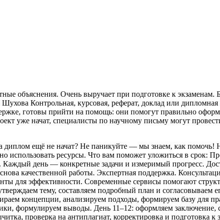
ятные объяснения. Очень выручает при подготовке к экзаменам.
. Шухова Контрольная, курсовая, реферат, доклад или дипломная
ржке, готовы прийти на помощь: они помогут правильно оформ
ект уже начат, специалисты по научному письму могут провест
а диплом ещё не начат? Не паникуйте — мы знаем, как помочь! 
о использовать ресурсы. Что вам поможет уложиться в срок: Про
. Каждый день — конкретные задачи и измеримый прогресс. До
снова качественной работы. Экспертная поддержка. Консульта
енты для эффективности. Современные сервисы помогают структ
: утверждаем тему, составляем подробный план и согласовываем
ираем концепции, анализируем подходы, формируем базу для пр
ики, формулируем выводы. День 11–12: оформляем заключение, 
ычитка, проверка на антиплагиат, корректировка и подготовка 