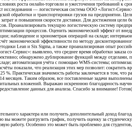
условиях роста онлайн‑торговли и ужесточения требований к ср
ект исследования — логистическая система ООО «Логист‑Сервис
ской обработки и транспортировки грузов на предприятии. Цел
затрат и повышения скорости доставки. Для достижения цели б
ов. Проанализировать текущую логистическую систему предприя
оптимизации процессов. Оценить экономический эффект от внед
ции; наблюдение и хронометраж операций на складе; интервьюи
чёт экономической эффективности по методу дисконтированного
тодики Lean и Six Sigma, а также проанализирован опыт росси
ист‑Сервис»: выявлено, что среднее время обработки заказа сост
фективно; обнаружено дублирование функций между отделами, п
складе; автоматизация учёта с помощью WMS‑системы; оптимиза
счёты показали, что реализация этих мер позволит: сократить вр
 25 %. Практическая значимость работы заключается в том, что 
 14 месяцев. Таким образом, все поставленные задачи выполнен
итальных вложений. Выражаю искреннюю благодарность научном
редоставление данных для анализа. Спасибо за внимание! Готов(
ательного характера или получить дополнительный доход благо
ю вы можете разгрузить график, получить оценку за студенческу
совую работу. Особенно это может быть проблемно для студентов